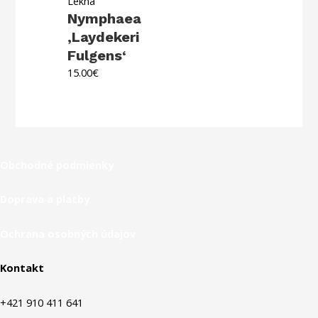
Lekná
Nymphaea
‚Laydekeri
Fulgens‘
15.00
€
Obchodné podmienky
Doprava a platby
Ochrana osobných údajov
Kontakt
+421 910 411 641