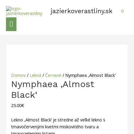
Preskočiť
na
jazierkoverastliny.sk
0
obsah
Hlavné
Menu
Domov
/
Lekná
/
Červené
/ Nymphaea ‚Almost Black‘
Nymphaea ‚Almost
Black‘
25.00
€
Lekno ‚Almost Black‘ je stredne až veľké lekno s
tmavočervenými kvetmi miskovitého tvaru a
tmavozelenými listami.