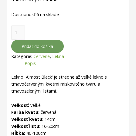
Dostupnosť
6 na sklade
množstvo
Nymphaea
'Almost
Pridať do košíka
Black'
Kategórie:
Červené
,
Lekná
Popis
Lekno ‚Almost Black‘ je stredne až veľké lekno s
tmavočervenými kvetmi miskovitého tvaru a
tmavozelenými listami.
Veľkosť:
veľké
Farba kvetu:
červená
Veľkosť kvetu:
14cm
Veľkosť listu:
16-20cm
Hĺbka:
40-100cm