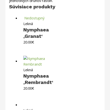
jednotlivých druhov rastlín.
Súvisiace produkty
Nedostupný
Lekná
Nymphaea
‚Granat‘
20.00
€
Lekná
Nymphaea
‚Rembrandt‘
20.00
€