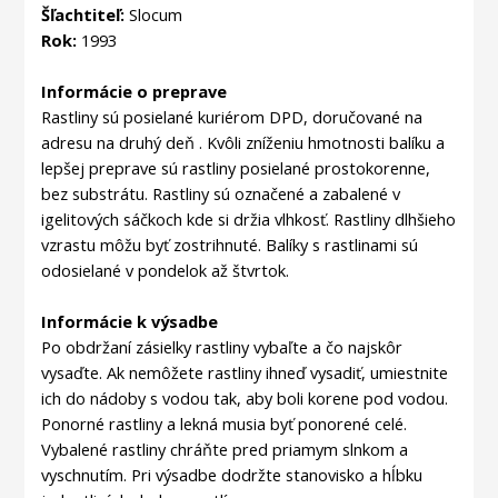
Šľachtiteľ:
Slocum
Rok:
1993
Informácie o preprave
Rastliny sú posielané kuriérom DPD, doručované na
adresu na druhý deň . Kvôli zníženiu hmotnosti balíku a
lepšej preprave sú rastliny posielané prostokorenne,
bez substrátu. Rastliny sú označené a zabalené v
igelitových sáčkoch kde si držia vlhkosť. Rastliny dlhšieho
vzrastu môžu byť zostrihnuté. Balíky s rastlinami sú
odosielané v pondelok až štvrtok.
Informácie k výsadbe
Po obdržaní zásielky rastliny vybaľte a čo najskôr
vysaďte. Ak nemôžete rastliny ihneď vysadiť, umiestnite
ich do nádoby s vodou tak, aby boli korene pod vodou.
Ponorné rastliny a lekná musia byť ponorené celé.
Vybalené rastliny chráňte pred priamym slnkom a
vyschnutím. Pri výsadbe dodržte stanovisko a hĺbku