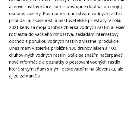
aj nové rastliny ktoré som si postupne dopĺňal do mojej
osobnej zbierky. Postupne s množstvom vodných rastlín
pribúdali aj skúsenosti a pestovateľské priestory. V roku
2021 kedy sa moja osobná zbierka vodných rastlín a lekien
rozrástla do väčšieho množstva, zakladám internetový
obchod s ponukou vodných rastlín z vlastnej produkcie.
Dnes mám v zbierke približne 130 druhov lekien a 100
druhov iných vodných rastlín. Stále sa snažím načerpávať
nové informácie a poznatky o pestovaní vodných rastlín
ktoré si vymieňam s inými pestovateľmi na Slovensku, ale
aj zo zahraničia.
Obchodné podmienky
Doprava a platby