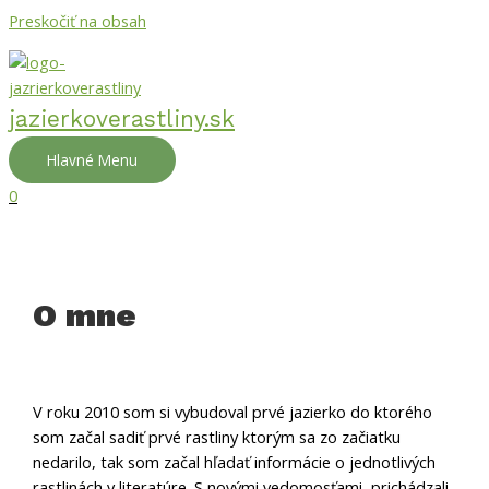
Preskočiť na obsah
jazierkoverastliny.sk
Hlavné Menu
0
O mne
V roku 2010 som si vybudoval prvé jazierko do ktorého
som začal sadiť prvé rastliny ktorým sa zo začiatku
nedarilo, tak som začal hľadať informácie o jednotlivých
rastlinách v literatúre. S novými vedomosťami prichádzali