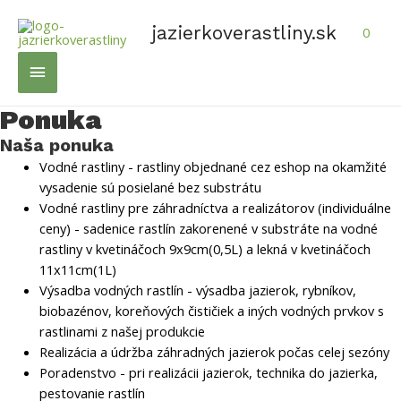
Preskočiť
na
jazierkoverastliny.sk
0
obsah
Hlavné
Menu
Ponuka
Naša ponuka
Vodné rastliny - rastliny objednané cez eshop na okamžité
vysadenie sú posielané bez substrátu
Vodné rastliny pre záhradníctva a realizátorov (individuálne
ceny) - sadenice rastlín zakorenené v substráte na vodné
rastliny v kvetináčoch 9x9cm(0,5L) a lekná v kvetináčoch
11x11cm(1L)
Výsadba vodných rastlín - výsadba jazierok, rybníkov,
biobazénov, koreňových čističiek a iných vodných prvkov s
rastlinami z našej produkcie
Realizácia a údržba záhradných jazierok počas celej sezóny
Poradenstvo - pri realizácii jazierok, technika do jazierka,
pestovanie rastlín