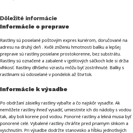
Dôležité informácie
Informácie o preprave
Rastliny sú posielané poštovým expres kuriérom, doručované na
adresu na druhý deň . Kvôli zníženiu hmotnosti balíku a lepšej
preprave sú rastliny posielane prostokorenne, bez substrátu.
Rastliny sú označené a zabalené v igelitových sáčkoch kde si držia
vlhkosť. Rastliny dlhšieho vzrastu môžu byť zostrihnuté. Balíky s
rastlinami sú odosielané v pondelok až štvrtok.
Informácie k výsadbe
Po obdržaní zásielky rastliny vybaľte a čo najskôr vysaďte. Ak
nemôžete rastliny ihneď vysadiť, umiestnite ich do nádoby s vodou
tak, aby boli korene pod vodou. Ponorné rastliny a lekná musia byť
ponorené celé. Vybalené rastliny chráňte pred priamym slnkom a
vyschnutím. Pri výsadbe dodržte stanovisko a hĺbku jednotlivých