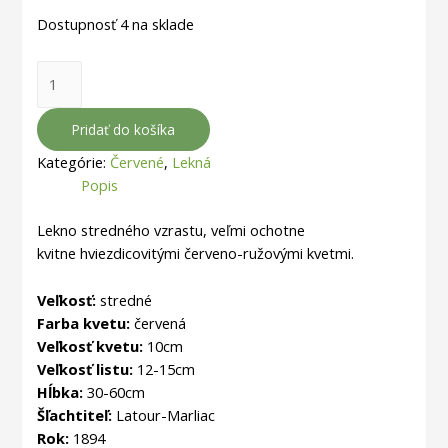
Dostupnosť
4 na sklade
množstvo
Nymphaea
'Laydekeri
Pridať do košíka
Purpurata'
Kategórie:
Červené
,
Lekná
Popis
Lekno stredného vzrastu, veľmi ochotne
kvitne
hviezdicovitými červeno-ružovými kvetmi.
Veľkosť:
stredné
Farba kvetu:
červená
Veľkosť kvetu:
10cm
Veľkosť listu:
12-15cm
Hĺbka:
30-60cm
Šľachtiteľ:
Latour-Marliac
Rok:
1894