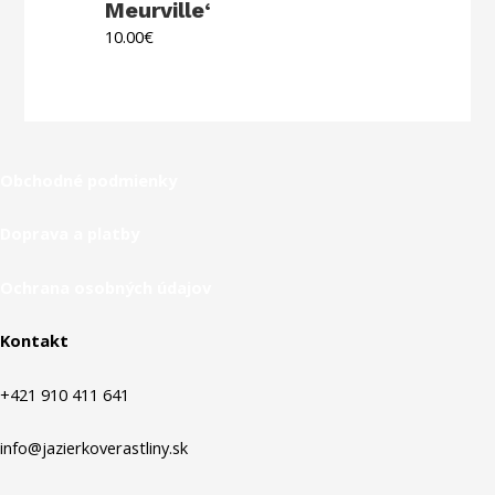
Meurville‘
10.00
€
Obchodné podmienky
Doprava a platby
Ochrana osobných údajov
Kontakt
+421 910 411 641
info@jazierkoverastliny.sk