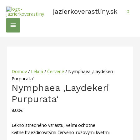
Preskočiť
na
jazierkoverastliny.sk
0
obsah
Hlavné
Menu
Domov
/
Lekná
/
Červené
/ Nymphaea ‚Laydekeri
Purpurata‘
Nymphaea ‚Laydekeri
Purpurata‘
8.00
€
Lekno stredného vzrastu, veľmi ochotne
kvitne
hviezdicovitými červeno-ružovými kvetmi.