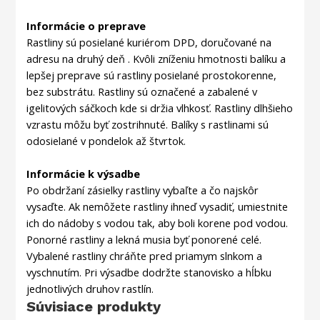
Informácie o preprave
Rastliny sú posielané kuriérom DPD, doručované na
adresu na druhý deň . Kvôli zníženiu hmotnosti balíku a
lepšej preprave sú rastliny posielané prostokorenne,
bez substrátu. Rastliny sú označené a zabalené v
igelitových sáčkoch kde si držia vlhkosť. Rastliny dlhšieho
vzrastu môžu byť zostrihnuté. Balíky s rastlinami sú
odosielané v pondelok až štvrtok.
Informácie k výsadbe
Po obdržaní zásielky rastliny vybaľte a čo najskôr
vysaďte. Ak nemôžete rastliny ihneď vysadiť, umiestnite
ich do nádoby s vodou tak, aby boli korene pod vodou.
Ponorné rastliny a lekná musia byť ponorené celé.
Vybalené rastliny chráňte pred priamym slnkom a
vyschnutím. Pri výsadbe dodržte stanovisko a hĺbku
jednotlivých druhov rastlín.
Súvisiace produkty