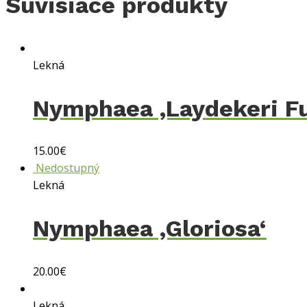
Súvisiace produkty
Lekná
Nymphaea ‚Laydekeri Fu
15.00
€
Nedostupný
Lekná
Nymphaea ‚Gloriosa‘
20.00
€
Lekná