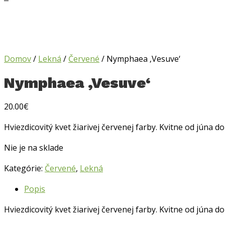
Domov
/
Lekná
/
Červené
/ Nymphaea ‚Vesuve‘
Nymphaea ‚Vesuve‘
20.00
€
Hviezdicovitý kvet žiarivej červenej farby. Kvitne od júna d
Nie je na sklade
Kategórie:
Červené
,
Lekná
Popis
Hviezdicovitý kvet žiarivej červenej farby. Kvitne od júna d