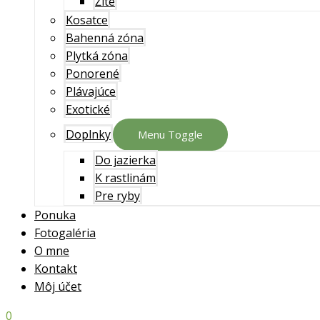
Žlté
Kosatce
Bahenná zóna
Plytká zóna
Ponorené
Plávajúce
Exotické
Doplnky
Menu Toggle
Do jazierka
K rastlinám
Pre ryby
Ponuka
Fotogaléria
O mne
Kontakt
Môj účet
0