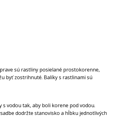
eprave sú rastliny posielané prostokorenne,
u byť zostrihnuté. Balíky s rastlinami sú
by s vodou tak, aby boli korene pod vodou.
ýsadbe dodržte stanovisko a hĺbku jednotlivých