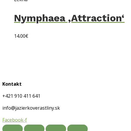
Nymphaea ‚Attraction‘
14.00
€
Obchodné podmienky
Doprava a platby
Ochrana osobných údajov
Kontakt
+421 910 411 641
info@jazierkoverastliny.sk
Facebook-f