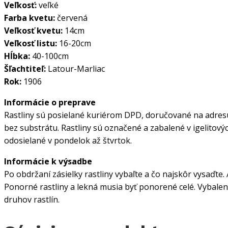
Veľkosť:
veľké
Farba kvetu:
červená
Veľkosť kvetu:
14cm
Veľkosť listu:
16-20cm
Hĺbka:
40-100cm
Šľachtiteľ:
Latour-Marliac
Rok:
1906
Informácie o preprave
Rastliny sú posielané kuriérom DPD, doručované na adresu 
bez substrátu. Rastliny sú označené a zabalené v igelitovýc
odosielané v pondelok až štvrtok.
Informácie k výsadbe
Po obdržaní zásielky rastliny vybaľte a čo najskôr vysaďte
Ponorné rastliny a lekná musia byť ponorené celé. Vybalen
druhov rastlín.