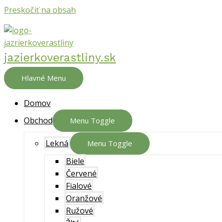
Preskočiť na obsah
jazierkoverastliny.sk
Hlavné Menu
Domov
Obchod
Menu Toggle
Lekná
Menu Toggle
Biele
Červené
Fialové
Oranžové
Ružové