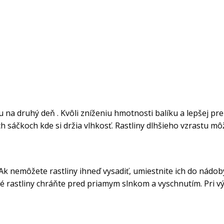
na druhý deň . Kvôli zníženiu hmotnosti balíku a lepšej pr
h sáčkoch kde si držia vlhkosť. Rastliny dlhšieho vzrastu môž
. Ak nemôžete rastliny ihneď vysadiť, umiestnite ich do nádo
é rastliny chráňte pred priamym slnkom a vyschnutím. Pri v