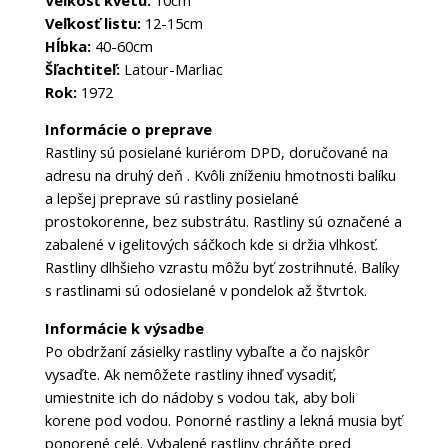
Veľkosť listu:
12-15cm
Hĺbka:
40-60cm
Šľachtiteľ:
Latour-Marliac
Rok:
1972
Informácie o preprave
Rastliny sú posielané kuriérom DPD, doručované na
adresu na druhý deň . Kvôli zníženiu hmotnosti balíku
a lepšej preprave sú rastliny posielané
prostokorenne, bez substrátu. Rastliny sú označené a
zabalené v igelitových sáčkoch kde si držia vlhkosť.
Rastliny dlhšieho vzrastu môžu byť zostrihnuté. Balíky
s rastlinami sú odosielané v pondelok až štvrtok.
Informácie k výsadbe
Po obdržaní zásielky rastliny vybaľte a čo najskôr
vysaďte. Ak nemôžete rastliny ihneď vysadiť,
umiestnite ich do nádoby s vodou tak, aby boli
korene pod vodou. Ponorné rastliny a lekná musia byť
ponorené celé. Vybalené rastliny chráňte pred