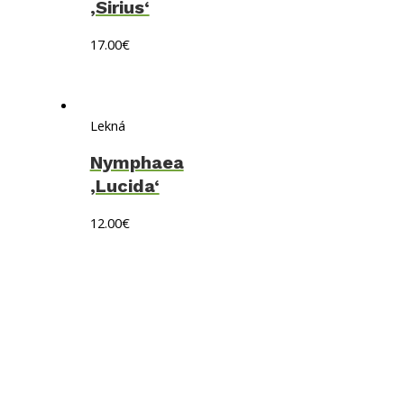
‚Sirius‘
17.00
€
Lekná
Nymphaea
‚Lucida‘
12.00
€
Obchodné podmienky
Doprava a platby