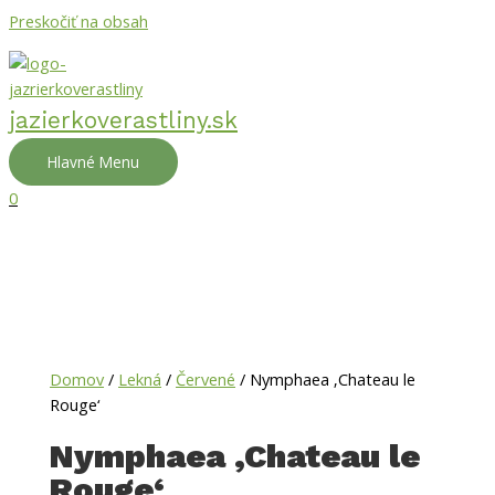
Preskočiť na obsah
jazierkoverastliny.sk
Hlavné Menu
0
Domov
/
Lekná
/
Červené
/ Nymphaea ‚Chateau le
Rouge‘
Nymphaea ‚Chateau le
Rouge‘