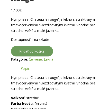
17.00
€
Nymphaea ‚Chateau le rouge‘ je lekno s atraktívnymi
tmavočervenými hviezdicovitými kvetmi. Vhodne pre
stredne-veľké a malé jazierka.
Dostupnosť
1 na sklade
Pridať do košíka
Kategórie:
Červené
,
Lekná
Popis
Nymphaea ‚Chateau le rouge‘ je lekno s atraktívnymi
tmavočervenými hviezdicovitými kvetmi. Vhodne pre
stredne-veľké a malé jazierka.
Veľkosť:
stredné
Farba kvetu:
červená
Veľkosť kvetu:
10cm