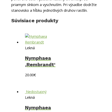
priamym slnkom a vyschnutím. Pri výsadbe dodržte
stanovisko a hĺbku jednotlivých druhov rastlín.
Súvisiace produkty
Lekná
Nymphaea
‚Rembrandt‘
20.00
€
Nedostupný
Lekná
Nymphaea