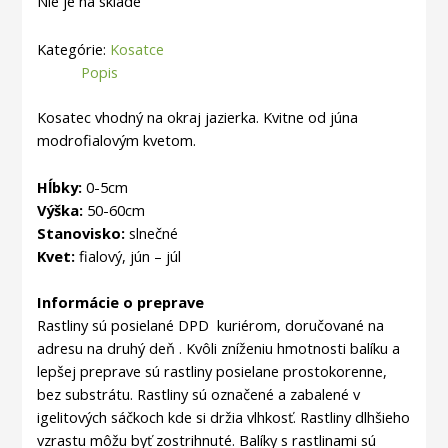
Nie je na sklade
Kategórie:
Kosatce
Popis
Kosatec vhodný na okraj jazierka. Kvitne od
júna
modrofialovým kvetom.
Hĺbky:
0-5cm
Výška:
50-60cm
Stanovisko:
slnečné
Kvet:
fialový, jún – júl
Informácie o preprave
Rastliny sú posielané DPD kuriérom, doručované na
adresu na druhý deň . Kvôli zníženiu hmotnosti balíku a
lepšej preprave sú rastliny posielane prostokorenne,
bez substrátu. Rastliny sú označené a zabalené v
igelitových sáčkoch kde si držia vlhkosť. Rastliny dlhšieho
vzrastu môžu byť zostrihnuté. Balíky s rastlinami sú