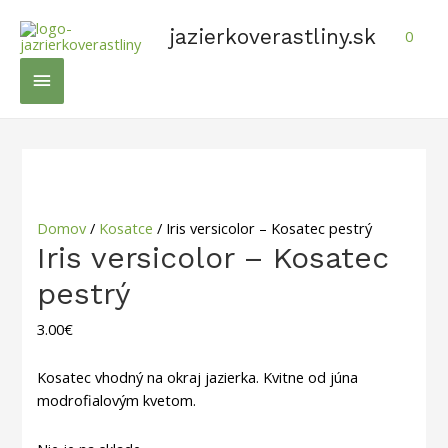
Preskočiť
na
jazierkoverastliny.sk
0
obsah
Hlavné
Menu
Domov
/
Kosatce
/ Iris versicolor – Kosatec pestrý
Iris versicolor – Kosatec
pestrý
3.00
€
Kosatec vhodný na okraj jazierka. Kvitne od
júna
modrofialovým kvetom.