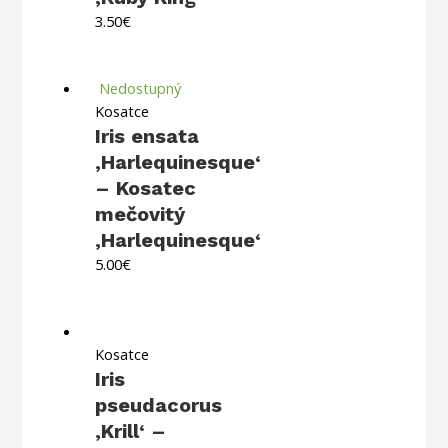
3.50
€
Nedostupný
Kosatce
Iris ensata
‚Harlequinesque‘
– Kosatec
mečovitý
‚Harlequinesque‘
5.00
€
Kosatce
Iris
pseudacorus
‚Krill‘ –