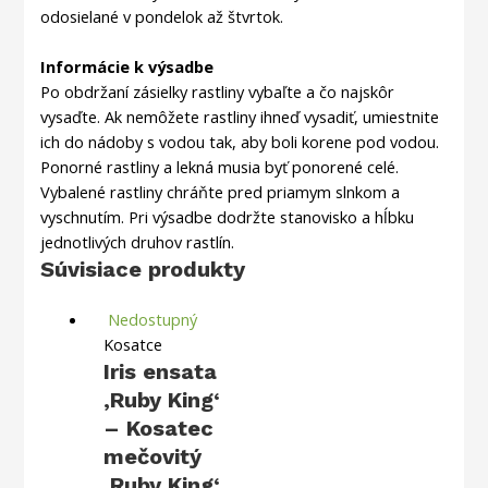
odosielané v pondelok až štvrtok.
Informácie k výsadbe
Po obdržaní zásielky rastliny vybaľte a čo najskôr
vysaďte. Ak nemôžete rastliny ihneď vysadiť, umiestnite
ich do nádoby s vodou tak, aby boli korene pod vodou.
Ponorné rastliny a lekná musia byť ponorené celé.
Vybalené rastliny chráňte pred priamym slnkom a
vyschnutím. Pri výsadbe dodržte stanovisko a hĺbku
jednotlivých druhov rastlín.
Súvisiace produkty
Nedostupný
Kosatce
Iris ensata
‚Ruby King‘
– Kosatec
mečovitý
‚Ruby King‘