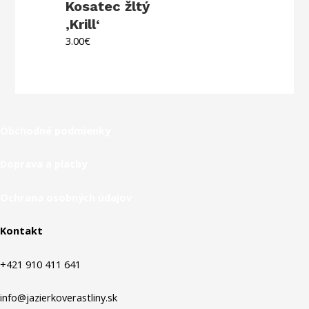
Kosatec žltý
‚Krill‘
3.00
€
Obchodné podmienky
Doprava a platby
Ochrana osobných údajov
Kontakt
+421 910 411 641
info@jazierkoverastliny.sk