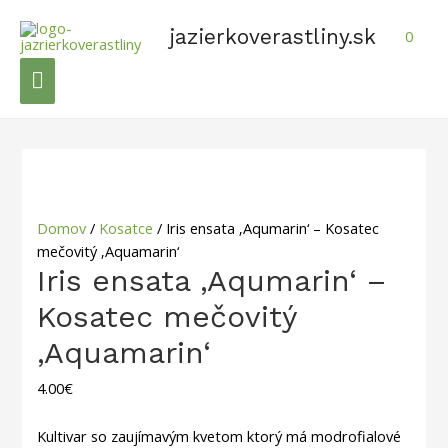
Preskočiť
na
jazierkoverastliny.sk
0
obsah
Hlavné
Menu
Domov
/
Kosatce
/ Iris ensata ‚Aqumarin‘ – Kosatec
mečovitý ‚Aquamarin‘
Iris ensata ‚Aqumarin‘ –
Kosatec mečovitý
‚Aquamarin‘
4.00
€
Kultivar so zaujímavým kvetom ktorý má
modrofialové