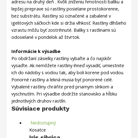
adresu na druhý deň . Kvôli zníženiu hmotnosti balíku a
lepšej preprave sú rastliny posielane prostokorenne,
bez substrátu. Rastliny sú označené a zabalené v
igelitových sáčkoch kde si držia vlhkosť. Rastliny dlhšieho
vzrastu môžu byť zostrihnuté. Balíky s rastlinami sú
odosielané v pondelok až štvrtok.
Informácie k výsadbe
Po obdržaní zásielky rastliny vybaľte a čo najskôr
vysaďte. Ak nemôžete rastliny ihneď vysadiť, umiestnite
ich do nádoby s vodou tak, aby boli korene pod vodou.
Ponorné rastliny a lekná musia byť ponorené celé.
Vybalené rastliny chráňte pred priamym slnkom a
vyschnutím. Pri výsadbe dodržte stanovisko a hĺbku
jednotlivých druhov rastlín.
Súvisiace produkty
Nedostupný
Kosatce
Iris sibrica