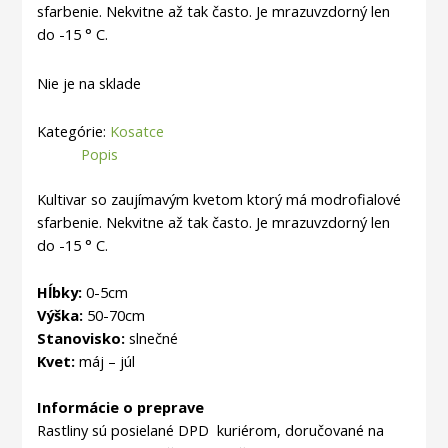
sfarbenie. Nekvitne až tak často.
Je mrazuvzdorný len
do -15 ° C.
Nie je na sklade
Kategórie:
Kosatce
Popis
Kultivar so zaujímavým kvetom ktorý má
modrofialové
sfarbenie. Nekvitne až tak často.
Je mrazuvzdorný len
do -15 ° C.
Hĺbky:
0-5cm
Výška:
50-70cm
Stanovisko:
slnečné
Kvet:
máj – júl
Informácie o preprave
Rastliny sú posielané DPD kuriérom, doručované na