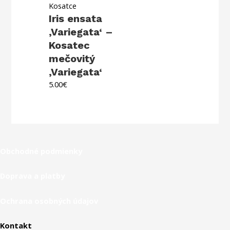
Kosatce
Iris ensata
‚Variegata‘ –
Kosatec
mečovitý
‚Variegata‘
5.00
€
Obchodné podmienky
Doprava a platby
Ochrana osobných údajov
Kontakt