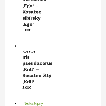
‚Ego‘ –
Kosatec
sibírsky
‚Ego‘
3.00
€
Kosatce
Iris
pseudacorus
‚Krill‘ –
Kosatec žltý
‚Krill‘
3.00
€
Nedostupný