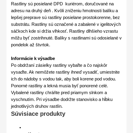
Rastliny sú posielané DPD kuriérom, doručované na
adresu na druhý deň . Kvôli zníženiu hmotnosti balíku a
lepšej preprave sú rastliny posielane prostokorenne, bez
substrátu. Rastliny sú označené a zabalené v igelitových
sáčkoch kde si držia vlhkosť. Rastliny dlhšieho vzrastu
môžu byť zostrihnuté. Balíky s rastlinami sú odosielané v
pondelok až štvrtok.
Informácie k výsadbe
Po obdržaní zásielky rastliny vybaľte a čo najskôr
vysaďte. Ak nemôžete rastliny ihneď vysadiť, umiestnite
ich do nádoby s vodou tak, aby boli korene pod vodou.
Ponorné rastliny a lekná musia byť ponorené celé.
Vybalené rastliny chráňte pred priamym slnkom a
vyschnutím. Pri výsadbe dodržte stanovisko a hĺbku
jednotlivých druhov rastlín.
Súvisiace produkty