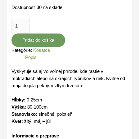
Dostupnosť
30 na sklade
množstvo
Iris
pseudacorus
Pridať do košíka
-
Kategórie:
Kosatce
Kosatec
Popis
žltý
Vyskytuje sa aj vo voľnej prírode, kde rastie
v
mokradiach alebo na okrajoch rybníkov a riek.
Kvitne od
mája do júla pekným žltým kvetom.
Hĺbky:
0-25cm
Výška:
80-100cm
Stanovisko:
slnečné, polotieň
Kvet:
žltý,
máj – júl
Informácie o preprave