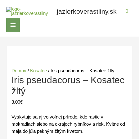
Preskočiť
jazierkoverastliny.sk
na
0
obsah
Hlavné
Menu
Domov
/
Kosatce
/ Iris pseudacorus – Kosatec žltý
Iris pseudacorus – Kosatec
žltý
3.00
€
Vyskytuje sa aj vo voľnej prírode, kde rastie
v
mokradiach alebo na okrajoch rybníkov a riek.
Kvitne od
mája do júla pekným žltým kvetom.