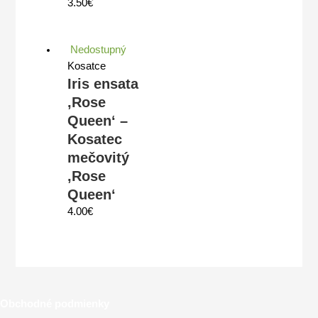
3.50
€
Nedostupný
Kosatce
Iris ensata
‚Rose
Queen‘ –
Kosatec
mečovitý
‚Rose
Queen‘
4.00
€
Obchodné podmienky