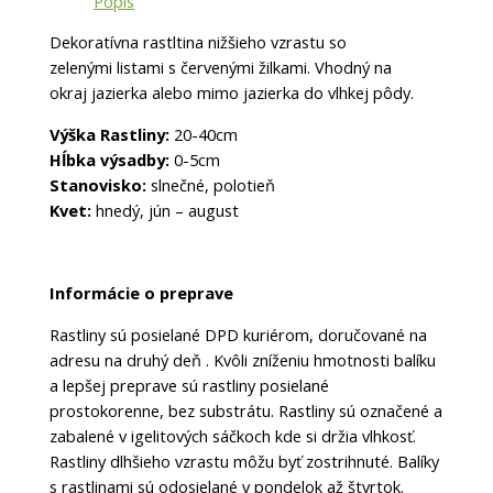
Popis
Dekoratívna rastltina nižšieho vzrastu so
zelenými
listami s červenými žilkami. Vhodný na
okraj
jazierka alebo mimo jazierka do vlhkej pôdy.
Výška Rastliny:
20-40cm
Hĺbka výsadby:
0-5cm
Stanovisko:
slnečné, polotieň
Kvet:
hnedý, jún – august
Informácie o preprave
Rastliny sú posielané DPD kuriérom, doručované na
adresu na druhý deň . Kvôli zníženiu hmotnosti balíku
a lepšej preprave sú rastliny posielané
prostokorenne, bez substrátu. Rastliny sú označené a
zabalené v igelitových sáčkoch kde si držia vlhkosť.
Rastliny dlhšieho vzrastu môžu byť zostrihnuté. Balíky
s rastlinami sú odosielané v pondelok až štvrtok.