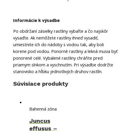
Informácie k výsadbe
Po obdržaní zásielky rastliny vybaľte a čo najskôr
vysaďte. Ak nemôžete rastliny ihneď vysadiť,
umiestnite ich do nádoby s vodou tak, aby boli
korene pod vodou. Ponorné rastliny a lekná musia byť
ponorené celé. Vybalené rastliny chráňte pred
priamym slnkom a vyschnutím. Pri výsadbe dodržte
stanovisko a hĺbku jednotlivých druhov rastlín.
Súvisiace produkty
Bahenná zóna
Juncus
effusus –