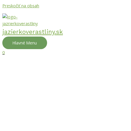
Preskočiť na obsah
jazierkoverastliny.sk
Hlavné Menu
0