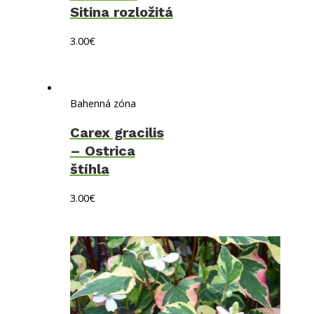
Sitina rozložitá
3.00
€
Bahenná zóna
Carex gracilis
– Ostrica
štíhla
3.00
€