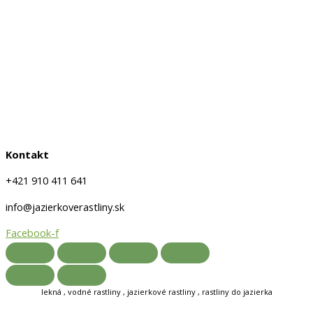
Obchodné podmienky
Doprava a platby
Ochrana osobných údajov
Kontakt
+421 910 411 641
info@jazierkoverastliny.sk
Facebook-f
lekná , vodné rastliny , jazierkové rastliny , rastliny do jazierka