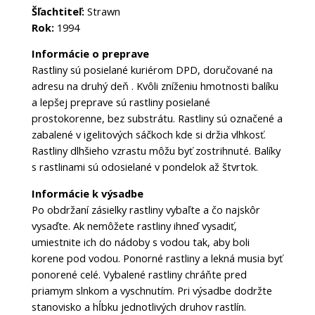
Šľachtiteľ:
Strawn
Rok:
1994
Informácie o preprave
Rastliny sú posielané kuriérom DPD, doručované na
adresu na druhý deň . Kvôli zníženiu hmotnosti balíku
a lepšej preprave sú rastliny posielané
prostokorenne, bez substrátu. Rastliny sú označené a
zabalené v igelitových sáčkoch kde si držia vlhkosť.
Rastliny dlhšieho vzrastu môžu byť zostrihnuté. Balíky
s rastlinami sú odosielané v pondelok až štvrtok.
Informácie k výsadbe
Po obdržaní zásielky rastliny vybaľte a čo najskôr
vysaďte. Ak nemôžete rastliny ihneď vysadiť,
umiestnite ich do nádoby s vodou tak, aby boli
korene pod vodou. Ponorné rastliny a lekná musia byť
ponorené celé. Vybalené rastliny chráňte pred
priamym slnkom a vyschnutím. Pri výsadbe dodržte
stanovisko a hĺbku jednotlivých druhov rastlín.