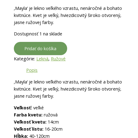
‚Mayla‘ je lekno veľkého vzrastu, nenáročné a bohato
kvitnúce. Kvet je veľký, hviezdicovitý široko otvorený,
jasne ružovej farby.
Dostupnosť
1 na sklade
Pridať do košíka
Kategórie:
Lekná
,
Ružové
Popis
‚Mayla‘ je lekno veľkého vzrastu, nenáročné a bohato
kvitnúce. Kvet je veľký, hviezdicovitý široko otvorený,
jasne ružovej farby.
Veľkosť:
veľké
Farba kvetu:
ružová
Veľkosť kvetu:
14cm
Veľkosť listu:
16-20cm
Hĺbka:
40-120cm