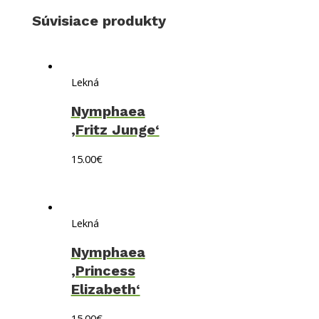
Súvisiace produkty
Lekná
Nymphaea
‚Fritz Junge‘
15.00
€
Lekná
Nymphaea
‚Princess
Elizabeth‘
15.00
€