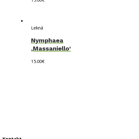
Lekná
Nymphaea
‚Massaniello‘
15.00
€
Obchodné podmienky
Doprava a platby
Ochrana osobných údajov
Kontakt