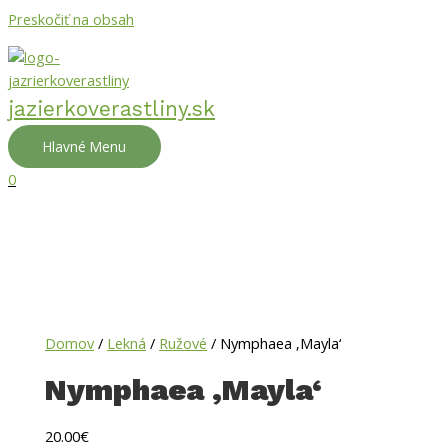
Preskočiť na obsah
jazierkoverastliny.sk
Hlavné Menu
0
Domov
/
Lekná
/
Ružové
/ Nymphaea ‚Mayla‘
Nymphaea ‚Mayla‘
20.00
€