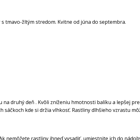
y s tmavo-žltým stredom. Kvitne od júna
do septembra.
na druhý deň . Kvôli zníženiu hmotnosti balíku a lepšej pr
h sáčkoch kde si držia vlhkosť. Rastliny dlhšieho vzrastu môž
. Ak nemôžete rastliny ihneď vysadiť, umiestnite ich do nádo