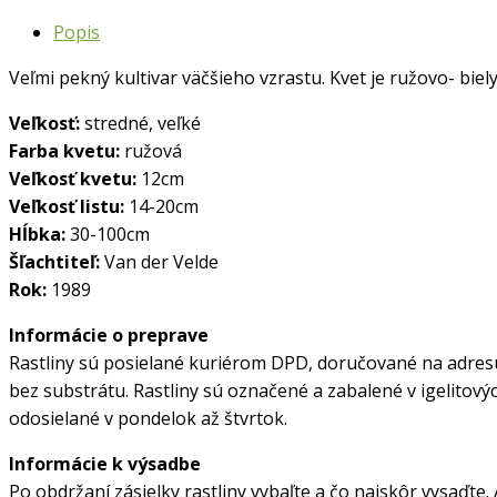
Popis
Veľmi pekný kultivar väčšieho vzrastu. Kvet je
ružovo- biel
Veľkosť:
stredné, veľké
Farba kvetu:
ružová
Veľkosť kvetu:
12cm
Veľkosť listu:
14-20cm
Hĺbka:
30-100cm
Šľachtiteľ:
Van der Velde
Rok:
1989
Informácie o preprave
Rastliny sú posielané kuriérom DPD, doručované na adresu 
bez substrátu. Rastliny sú označené a zabalené v igelitovýc
odosielané v pondelok až štvrtok.
Informácie k výsadbe
Po obdržaní zásielky rastliny vybaľte a čo najskôr vysaďte