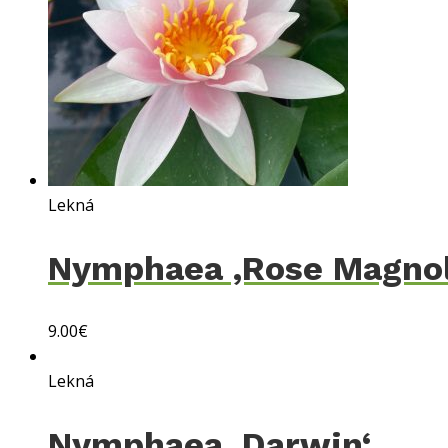
Lekná
Nymphaea ‚Rose Magnol
9.00
€
Lekná
Nymphaea ‚Darwin‘