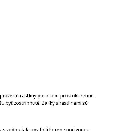
eprave sú rastliny posielané prostokorenne,
u byť zostrihnuté. Balíky s rastlinami sú
by s vodou tak, aby boli korene pod vodou.