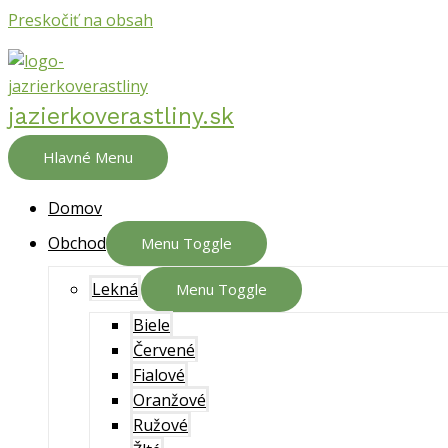
Preskočiť na obsah
jazierkoverastliny.sk
Hlavné Menu
Domov
Obchod
Menu Toggle
Lekná
Menu Toggle
Biele
Červené
Fialové
Oranžové
Ružové