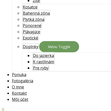
Žlté
Kosatce
Bahenná zóna
Plytká zóna
Ponorené
Plávajúce
Exotické
Doplnky
Menu Toggle
Do jazierka
K rastlinám
Pre ryby
Ponuka
Fotogaléria
O mne
Kontakt
Môj účet
0