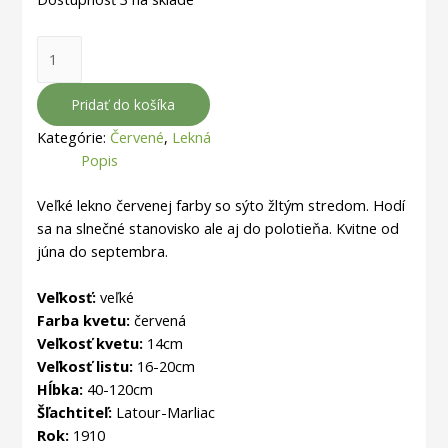
Pridať do košíka
Kategórie:
Červené
,
Lekná
Popis
Veľké lekno červenej farby so sýto žltým stredom.
Hodí
sa na slnečné stanovisko ale aj do polotieňa.
Kvitne od
júna do septembra.
Veľkosť:
veľké
Farba kvetu:
červená
Veľkosť kvetu:
14cm
Veľkosť listu:
16-20cm
Hĺbka:
40-120cm
Šľachtiteľ:
Latour-Marliac
Rok:
1910