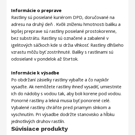
Informácie o preprave
Rastliny sú posielané kuriérom DPD, doručované na
adresu na druhý deň . Kvôli zníženiu hmotnosti balíku a
lepšej preprave sú rastliny posielané prostokorenne,
bez substrátu. Rastliny sú označené a zabalené v
igelitových sáčkoch kde si držia vlhkosť. Rastliny dlhšieho
vzrastu môžu byť zostrihnuté. Balíky s rastlinami sú
odosielané v pondelok až štvrtok.
Informácie k výsadbe
Po obdržaní zásielky rastliny vybaľte a čo najskôr
vysaďte. Ak nemôžete rastliny ihneď vysadiť, umiestnite
ich do nádoby s vodou tak, aby boli korene pod vodou.
Ponorné rastliny a lekná musia byť ponorené celé.
Vybalené rastliny chráňte pred priamym slnkom a
vyschnutím. Pri výsadbe dodržte stanovisko a hĺbku
jednotlivých druhov rastlín.
Súvisiace produkty