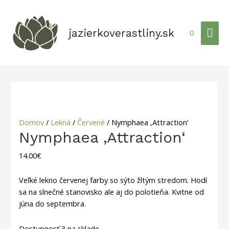
jazierkoverastliny.sk
0
Domov
/
Lekná
/
Červené
/ Nymphaea ‚Attraction‘
Nymphaea ‚Attraction‘
14.00
€
Veľké lekno červenej farby so sýto žltým stredom.
Hodí
sa na slnečné stanovisko ale aj do polotieňa.
Kvitne od
júna do septembra.
Dostupnosť
3 na sklade