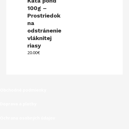
Kata pond
100g –
Prostriedok
na
odstránenie
vláknitej
riasy
20.00
€
Obchodné podmienky
Doprava a platby
Ochrana osobných údajov