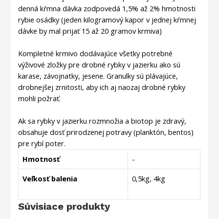
denná kŕmna dávka zodpovedá 1,5% až 2% hmotnosti
rybie osádky (jeden kilogramový kapor v jednej kŕmnej
dávke by mal prijať 15 až 20 gramov krmiva)
Kompletné krmivo dodávajúce všetky potrebné
výživové zložky pre drobné rybky v jazierku ako sú
karase, závojnatky, jesene. Granulky sú plávajúce,
drobnejšej zrnitosti, aby ich aj naozaj drobné rybky
mohli požrať.
Ak sa rybky v jazierku rozmnožia a biotop je zdravý,
obsahuje dosť prirodzenej potravy (planktón, bentos)
pre rybí poter.
Hmotnosť
-
Veľkosť balenia
0,5kg, 4kg
Súvisiace produkty