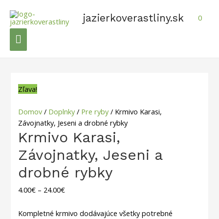
Preskočiť
na
jazierkoverastliny.sk
0
obsah
Hlavné
Menu
Zľava!
Domov
/
Doplnky
/
Pre ryby
/ Krmivo Karasi,
Závojnatky, Jeseni a drobné rybky
Krmivo Karasi,
Závojnatky, Jeseni a
drobné rybky
4.00
€
–
24.00
€
Kompletné krmivo dodávajúce všetky potrebné