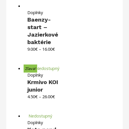
Doplnky
Baenzy-
start –
Jazierkové
baktérie
9.00
€
–
16.00
€
Nedostupný
Zľava!
Doplnky
Krmivo KOI
junior
4.50
€
–
26.00
€
Nedostupný
Doplnky