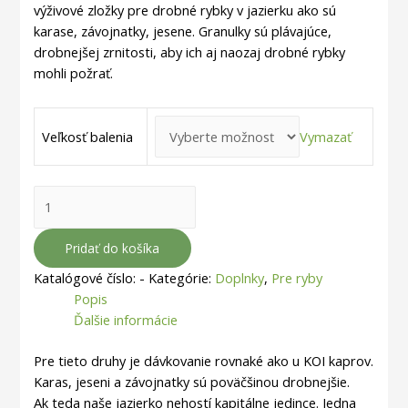
výživové zložky pre drobné rybky v jazierku ako sú
karase, závojnatky, jesene. Granulky sú plávajúce,
drobnejšej zrnitosti, aby ich aj naozaj drobné rybky
mohli požrať.
Vymazať
Veľkosť balenia
množstvo
Krmivo
Karasi,
Pridať do košíka
Závojnatky,
Katalógové číslo:
-
Kategórie:
Doplnky
,
Pre ryby
Jeseni
Popis
a
Ďalšie informácie
drobné
rybky
Pre tieto druhy je dávkovanie rovnaké ako u KOI kaprov.
Karas, jeseni a závojnatky sú poväčšinou drobnejšie.
Ak teda naše jazierko nehostí kapitálne jedince.
Jedna