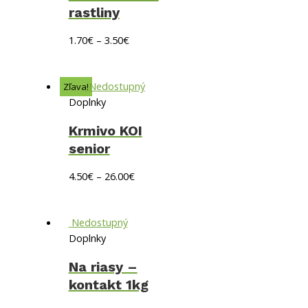
rastliny
1.70
€
–
3.50
€
Nedostupný
Zľava!
Doplnky
Krmivo KOI
senior
4.50
€
–
26.00
€
Nedostupný
Doplnky
Na riasy –
kontakt 1kg