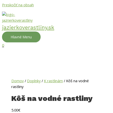
Preskočiť na obsah
jazierkoverastliny.sk
Hlavné Menu
0
Domov
/
Doplnky
/
K rastlinám
/ Kôš na vodné
rastliny
Kôš na vodné rastliny
5.00
€