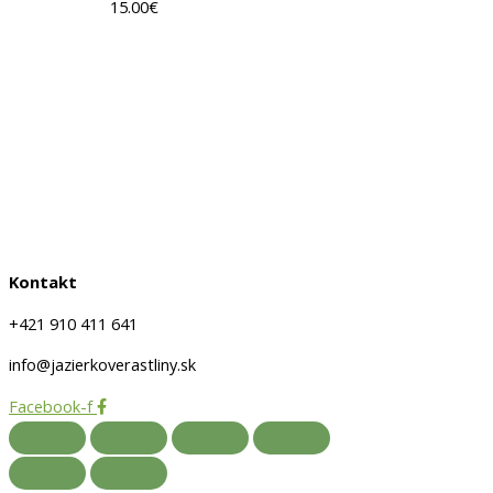
15.00
€
Obchodné podmienky
Doprava a platby
Ochrana osobných údajov
Kontakt
+421 910 411 641
info@jazierkoverastliny.sk
Facebook-f