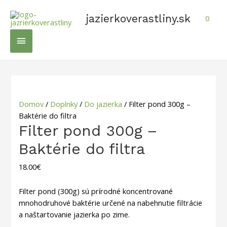
Preskočiť
na
jazierkoverastliny.sk
0
obsah
Hlavné
Menu
Domov
/
Doplnky
/
Do jazierka
/ Filter pond 300g –
Baktérie do filtra
Filter pond 300g –
Baktérie do filtra
18.00
€
Filter pond (300g) sú prírodné koncentrované
mnohodruhové baktérie určené na nabehnutie filtrácie
a naštartovanie jazierka po zime.