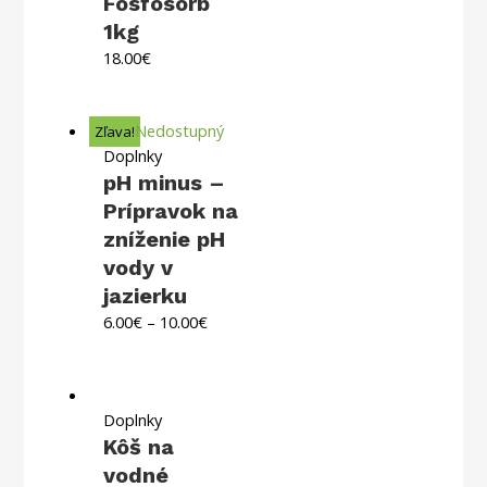
Fosfosorb
1kg
18.00
€
Nedostupný
Zľava!
Doplnky
pH minus –
Prípravok na
zníženie pH
vody v
jazierku
6.00
€
–
10.00
€
Doplnky
Kôš na
vodné