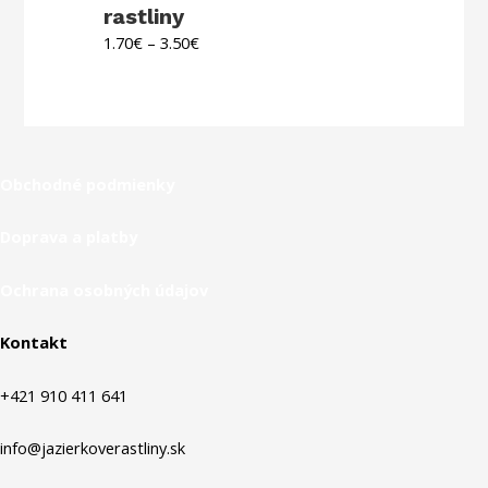
rastliny
1.70
€
–
3.50
€
Obchodné podmienky
Doprava a platby
Ochrana osobných údajov
Kontakt
+421 910 411 641
info@jazierkoverastliny.sk