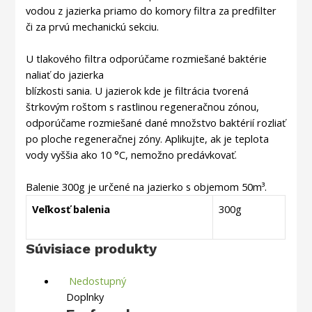
vodou z jazierka priamo do komory filtra za predfilter
či za prvú mechanickú sekciu.
U tlakového filtra odporúčame rozmiešané baktérie
naliať do jazierka
blízkosti sania. U jazierok kde je filtrácia tvorená
štrkovým roštom s rastlinou regeneračnou zónou,
odporúčame rozmiešané dané množstvo baktérií rozliať
po ploche regeneračnej zóny. Aplikujte, ak je teplota
vody vyššia ako 10 °C, nemožno predávkovať.
Balenie 300g je určené na jazierko s objemom 50m³.
Veľkosť balenia
300g
Súvisiace produkty
Nedostupný
Doplnky