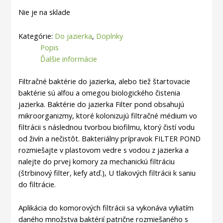
Nie je na sklade
Kategórie:
Do jazierka
,
Doplnky
Popis
Ďalšie informácie
Filtračné baktérie do jazierka, alebo tiež štartovacie
baktérie sú alfou a omegou biologického čistenia
jazierka. Baktérie do jazierka Filter pond obsahujú
mikroorganizmy, ktoré kolonizujú filtračné médium vo
filtrácii s následnou tvorbou biofilmu, ktorý čistí vodu
od živín a nečistôt. Bakteriálny prípravok FILTER POND
rozmiešajte v plastovom vedre s vodou z jazierka a
nalejte do prvej komory za mechanickú filtráciu
(štrbinový filter, kefy atď.), U tlakových filtrácii k saniu
do filtrácie.
Aplikácia do komorových filtrácii sa vykonáva vyliatím
daného množstva baktérií patrične rozmiešaného s