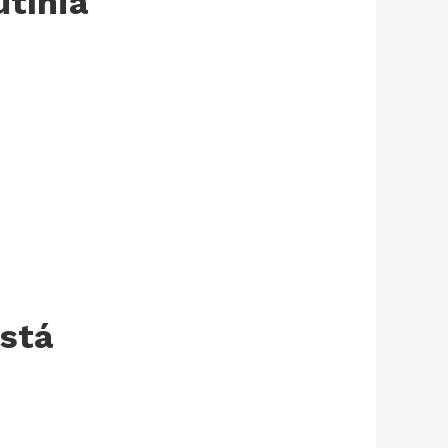
utínia
istá