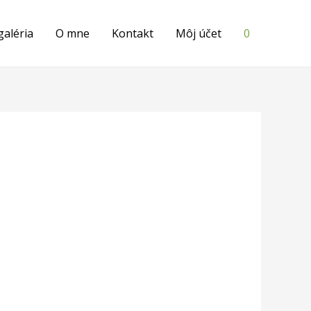
galéria
O mne
Kontakt
Môj účet
0